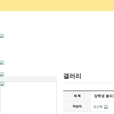
갤러리
제 목
장학생 봄피
작성자
김신혜